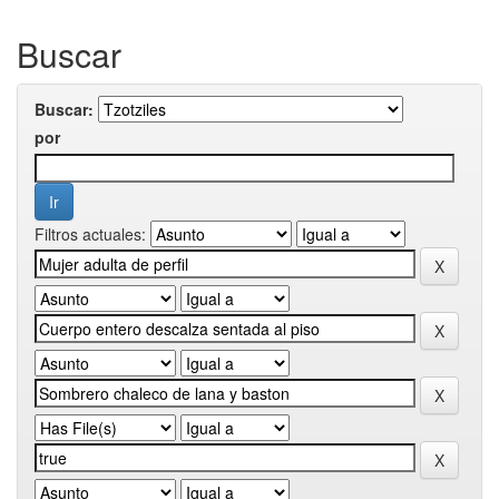
Buscar
Buscar:
por
Filtros actuales: