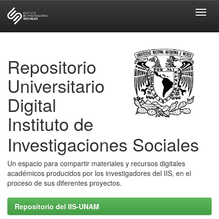
Skip
navigation
Repositorio
Universitario
Digital
Instituto de
Investigaciones Sociales
Un espacio para compartir materiales y recursos digitales
académicos producidos por los investigadores del IIS, en el
proceso de sus diferentes proyectos.
Repositorio del IIS-UNAM