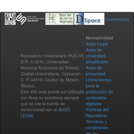
Comentarios
Normatividad
Aviso Legal
Aviso de
Repositorio Universitario RUD-IIS
privacidad
D.R. © 2010. Universidad
simplificado
Nacional Autónoma de México.
Aviso de
Ciudad Universitaria, Coyoacán,
privacidad
C. P. 04510, Ciudad de México,
Lineamientos
México.
para la
Este sitio web puede ser utilizado
publicación de
con fines no lucrativos siempre
contenidos
que se cite la fuente de
digitales
conformidad con el
AVISO
Políticas del
LEGAL
.
Repositorio
Términos y
condiciones
de uso