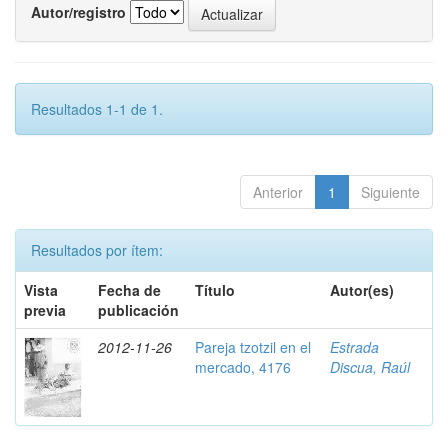
Autor/registro
Resultados 1-1 de 1.
Anterior
1
Siguiente
Resultados por ítem:
Vista
Fecha de
Título
Autor(es)
previa
publicación
2012-11-26
Pareja tzotzil en el
Estrada
mercado, 4176
Discua, Raúl