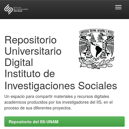
Skip
navigation
Repositorio
Universitario
Digital
Instituto de
Investigaciones Sociales
Un espacio para compartir materiales y recursos digitales
académicos producidos por los investigadores del IIS, en el
proceso de sus diferentes proyectos.
Repositorio del IIS-UNAM