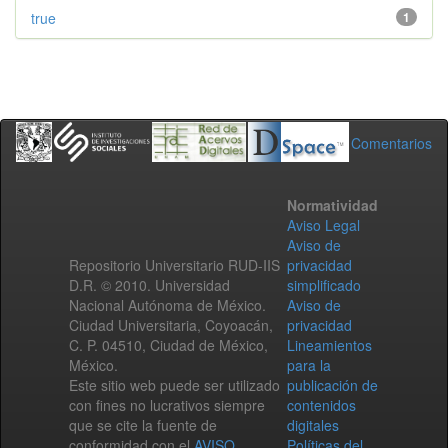
true
1
Comentarios
Normatividad
Aviso Legal
Aviso de
Repositorio Universitario RUD-IIS
privacidad
D.R. © 2010. Universidad
simplificado
Nacional Autónoma de México.
Aviso de
Ciudad Universitaria, Coyoacán,
privacidad
C. P. 04510, Ciudad de México,
Lineamientos
México.
para la
Este sitio web puede ser utilizado
publicación de
con fines no lucrativos siempre
contenidos
que se cite la fuente de
digitales
conformidad con el
AVISO
Políticas del