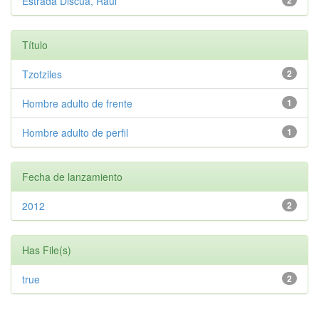
Estrada Discua, Raúl
2
Título
Tzotziles
2
Hombre adulto de frente
1
Hombre adulto de perfil
1
Fecha de lanzamiento
2012
2
Has File(s)
true
2