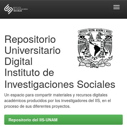
Skip
navigation
Repositorio
Universitario
Digital
Instituto de
Investigaciones Sociales
Un espacio para compartir materiales y recursos digitales
académicos producidos por los investigadores del IIS, en el
proceso de sus diferentes proyectos.
Repositorio del IIS-UNAM