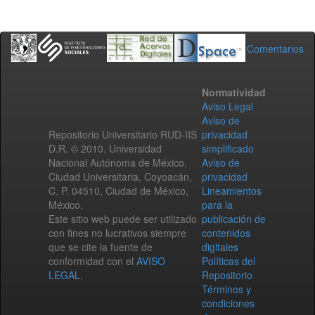
Comentarios
Normatividad
Aviso Legal
Aviso de
Repositorio Universitario RUD-IIS
privacidad
D.R. © 2010. Universidad
simplificado
Nacional Autónoma de México.
Aviso de
Ciudad Universitaria, Coyoacán,
privacidad
C. P. 04510, Ciudad de México,
Lineamientos
México.
para la
Este sitio web puede ser utilizado
publicación de
con fines no lucrativos siempre
contenidos
que se cite la fuente de
digitales
conformidad con el
AVISO
Políticas del
LEGAL
.
Repositorio
Términos y
condiciones