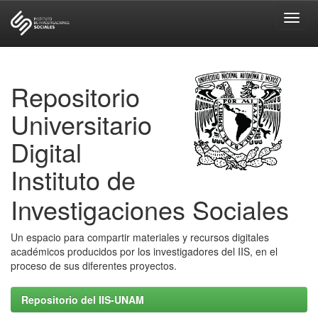
Skip
navigation
Repositorio
Universitario
Digital
Instituto de
Investigaciones Sociales
Un espacio para compartir materiales y recursos digitales
académicos producidos por los investigadores del IIS, en el
proceso de sus diferentes proyectos.
Repositorio del IIS-UNAM