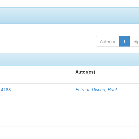
Anterior
1
Si
Autor(es)
, 4188
Estrada Discua, Raúl