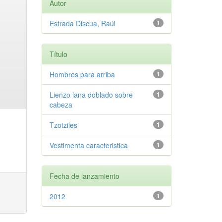
Autor
Estrada Discua, Raúl
1
Título
Hombros para arriba
1
Lienzo lana doblado sobre
1
cabeza
Tzotziles
1
Vestimenta caracteristica
1
Fecha de lanzamiento
2012
1