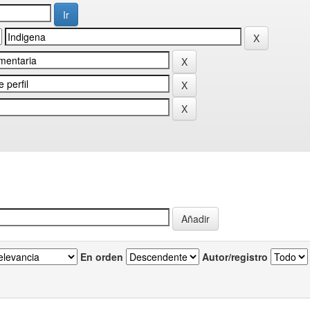
En orden
Autor/registro