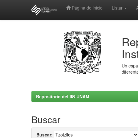
Página de inicio
Listar
Skip
navigation
Rep
Ins
Un espac
diferent
Repositorio del IIS-UNAM
Buscar
Buscar: