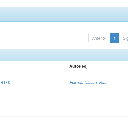
Anterior
1
Si
Autor(es)
, 4188
Estrada Discua, Raúl