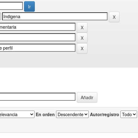
En orden
Autor/registro