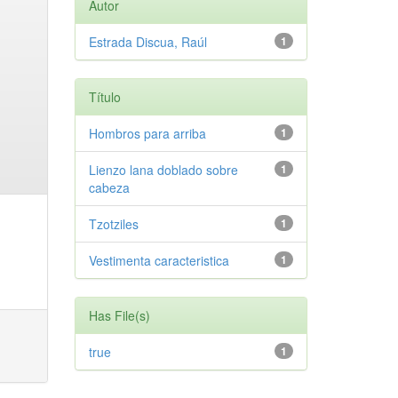
Autor
Estrada Discua, Raúl
1
Título
Hombros para arriba
1
Lienzo lana doblado sobre
1
cabeza
Tzotziles
1
Vestimenta caracteristica
1
Has File(s)
true
1