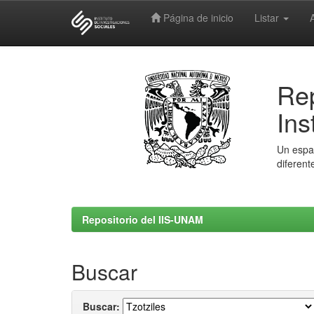
Página de inicio
Listar
Skip
navigation
Rep
Ins
Un espac
diferent
Repositorio del IIS-UNAM
Buscar
Buscar: