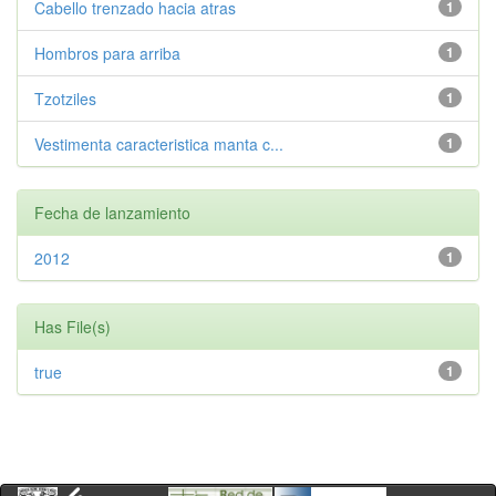
Cabello trenzado hacia atras
1
Hombros para arriba
1
Tzotziles
1
Vestimenta caracteristica manta c...
1
Fecha de lanzamiento
2012
1
Has File(s)
true
1