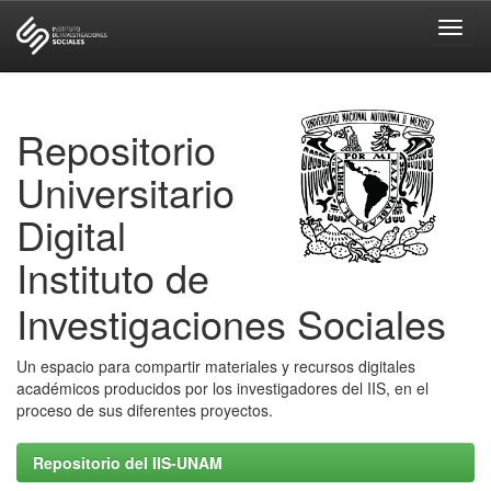
Skip
navigation
Repositorio
Universitario
Digital
Instituto de
Investigaciones Sociales
Un espacio para compartir materiales y recursos digitales
académicos producidos por los investigadores del IIS, en el
proceso de sus diferentes proyectos.
Repositorio del IIS-UNAM