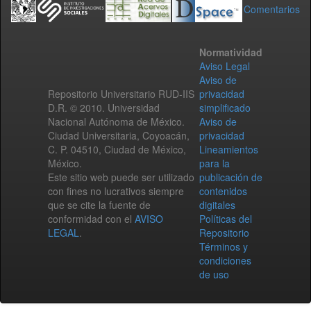
Comentarios
Normatividad
Aviso Legal
Aviso de
Repositorio Universitario RUD-IIS
privacidad
D.R. © 2010. Universidad
simplificado
Nacional Autónoma de México.
Aviso de
Ciudad Universitaria, Coyoacán,
privacidad
C. P. 04510, Ciudad de México,
Lineamientos
México.
para la
Este sitio web puede ser utilizado
publicación de
con fines no lucrativos siempre
contenidos
que se cite la fuente de
digitales
conformidad con el
AVISO
Políticas del
LEGAL
.
Repositorio
Términos y
condiciones
de uso