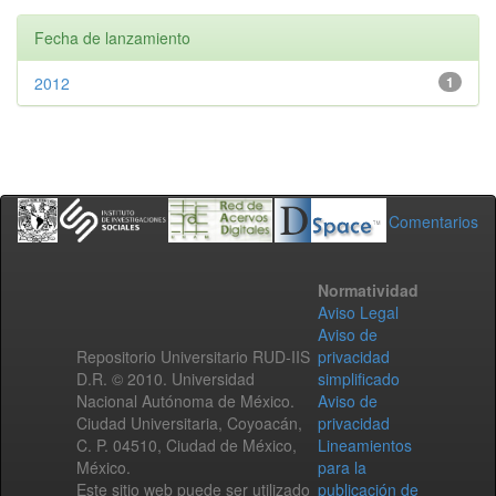
Fecha de lanzamiento
2012
1
Comentarios
Normatividad
Aviso Legal
Aviso de
Repositorio Universitario RUD-IIS
privacidad
D.R. © 2010. Universidad
simplificado
Nacional Autónoma de México.
Aviso de
Ciudad Universitaria, Coyoacán,
privacidad
C. P. 04510, Ciudad de México,
Lineamientos
México.
para la
Este sitio web puede ser utilizado
publicación de