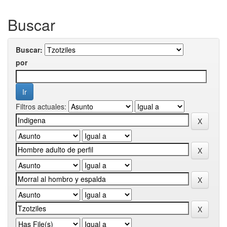
Buscar
Buscar:
por
Filtros actuales: