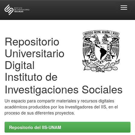
Skip
navigation
Repositorio
Universitario
Digital
Instituto de
Investigaciones Sociales
Un espacio para compartir materiales y recursos digitales
académicos producidos por los investigadores del IIS, en el
proceso de sus diferentes proyectos.
Repositorio del IIS-UNAM