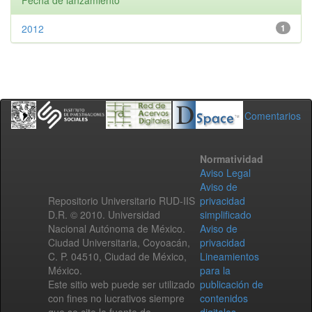
Fecha de lanzamiento
2012
1
Comentarios
Normatividad
Aviso Legal
Aviso de
Repositorio Universitario RUD-IIS
privacidad
D.R. © 2010. Universidad
simplificado
Nacional Autónoma de México.
Aviso de
Ciudad Universitaria, Coyoacán,
privacidad
C. P. 04510, Ciudad de México,
Lineamientos
México.
para la
Este sitio web puede ser utilizado
publicación de
con fines no lucrativos siempre
contenidos