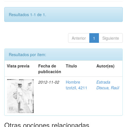
Resultados 1-1 de 1.
Anterior
1
Siguiente
Resultados por ítem:
Vista previa
Fecha de
Título
Autor(es)
publicación
2012-11-02
Hombre
Estrada
tzotzil, 4211
Discua, Raúl
Otras opciones relacionadas