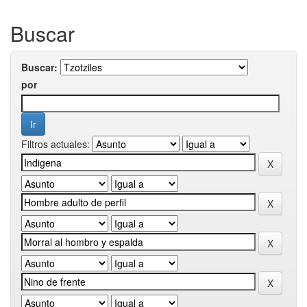
Buscar
Buscar:
por
Filtros actuales: