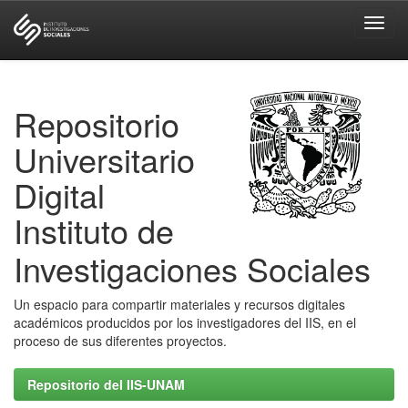
Skip
navigation
Repositorio
Universitario
Digital
Instituto de
Investigaciones Sociales
Un espacio para compartir materiales y recursos digitales
académicos producidos por los investigadores del IIS, en el
proceso de sus diferentes proyectos.
Repositorio del IIS-UNAM