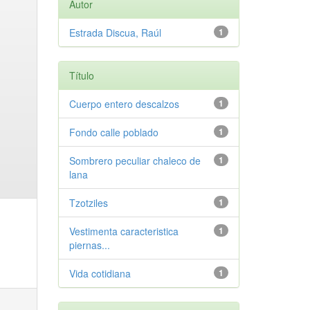
Autor
Estrada Discua, Raúl
1
Título
Cuerpo entero descalzos
1
Fondo calle poblado
1
Sombrero peculiar chaleco de
1
lana
Tzotziles
1
Vestimenta caracteristica
1
piernas...
Vida cotidiana
1