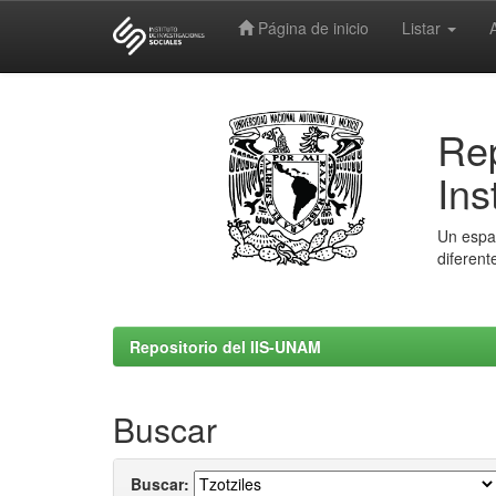
Página de inicio
Listar
Skip
navigation
Rep
Ins
Un espac
diferent
Repositorio del IIS-UNAM
Buscar
Buscar: