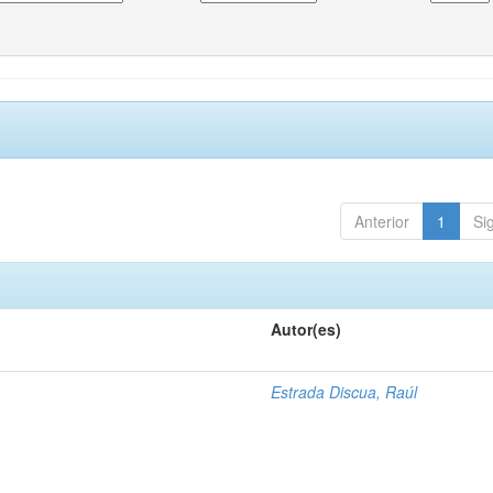
Anterior
1
Si
Autor(es)
1
Estrada Discua, Raúl