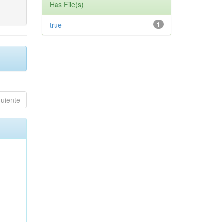
Has File(s)
true
1
guiente