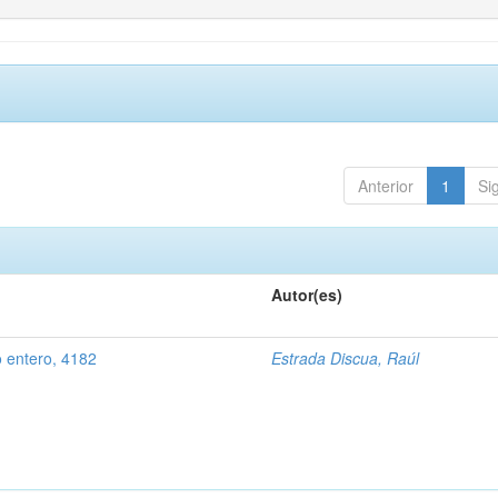
Anterior
1
Si
Autor(es)
o entero, 4182
Estrada Discua, Raúl