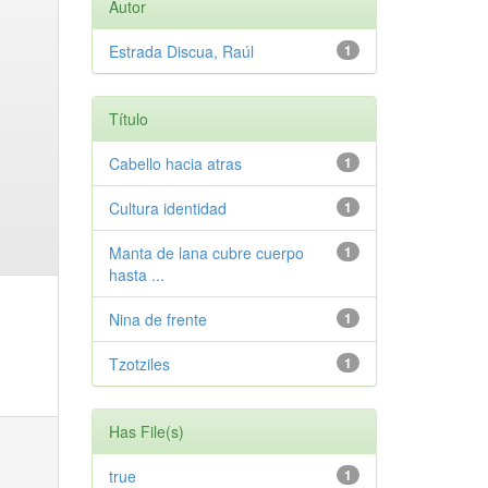
Autor
Estrada Discua, Raúl
1
Título
Cabello hacia atras
1
Cultura identidad
1
Manta de lana cubre cuerpo
1
hasta ...
Nina de frente
1
Tzotziles
1
Has File(s)
true
1