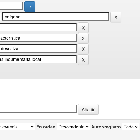
En orden
Autor/registro