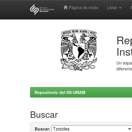
Página de inicio
Listar
Skip
navigation
Rep
Ins
Un espac
diferent
Repositorio del IIS-UNAM
Buscar
Buscar: