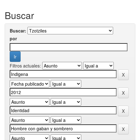
Buscar
Buscar:
por
Filtros actuales: