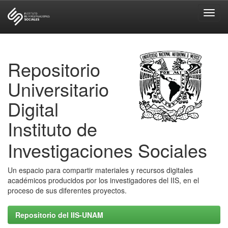
Skip
navigation
Repositorio
Universitario
Digital
Instituto de
Investigaciones Sociales
Un espacio para compartir materiales y recursos digitales
académicos producidos por los investigadores del IIS, en el
proceso de sus diferentes proyectos.
Repositorio del IIS-UNAM