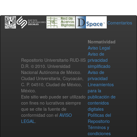
Comentarios
Normatividad
Aviso Legal
Aviso de
Repositorio Universitario RUD-IIS
privacidad
D.R. © 2010. Universidad
simplificado
Nacional Autónoma de México.
Aviso de
Ciudad Universitaria, Coyoacán,
privacidad
C. P. 04510, Ciudad de México,
Lineamientos
México.
para la
Este sitio web puede ser utilizado
publicación de
con fines no lucrativos siempre
contenidos
que se cite la fuente de
digitales
conformidad con el
AVISO
Políticas del
LEGAL
.
Repositorio
Términos y
condiciones