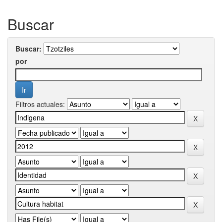
Buscar
Buscar:
por
Filtros actuales: