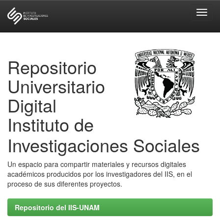
Skip
navigation
Repositorio
Universitario
Digital
Instituto de
Investigaciones Sociales
Un espacio para compartir materiales y recursos digitales
académicos producidos por los investigadores del IIS, en el
proceso de sus diferentes proyectos.
Repositorio del IIS-UNAM