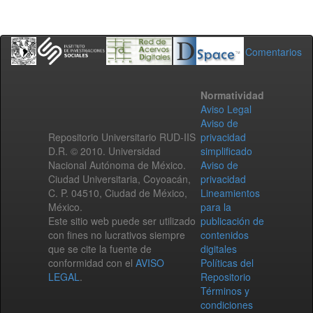
Comentarios
Normatividad
Aviso Legal
Aviso de
Repositorio Universitario RUD-IIS
privacidad
D.R. © 2010. Universidad
simplificado
Nacional Autónoma de México.
Aviso de
Ciudad Universitaria, Coyoacán,
privacidad
C. P. 04510, Ciudad de México,
Lineamientos
México.
para la
Este sitio web puede ser utilizado
publicación de
con fines no lucrativos siempre
contenidos
que se cite la fuente de
digitales
conformidad con el
AVISO
Políticas del
LEGAL
.
Repositorio
Términos y
condiciones