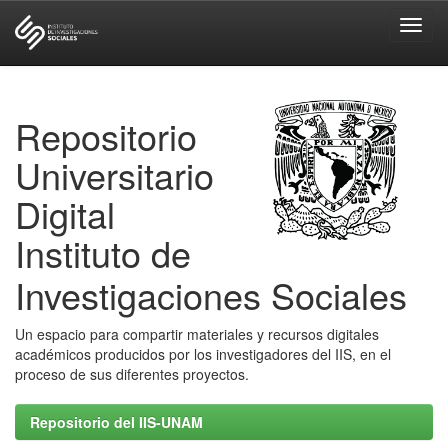
Skip
navigation
Repositorio
Universitario
Digital
Instituto de
Investigaciones Sociales
Un espacio para compartir materiales y recursos digitales
académicos producidos por los investigadores del IIS, en el
proceso de sus diferentes proyectos.
Repositorio del IIS-UNAM