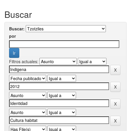
Buscar
Buscar:
por
Filtros actuales: