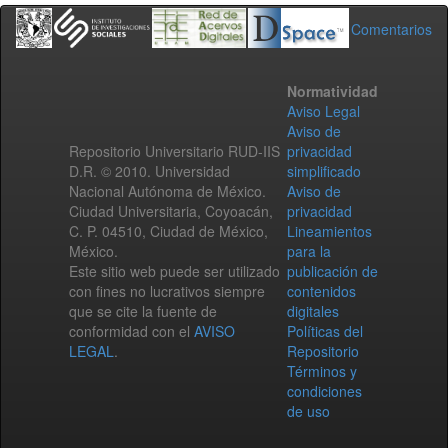
Comentarios
Normatividad
Aviso Legal
Aviso de
Repositorio Universitario RUD-IIS
privacidad
D.R. © 2010. Universidad
simplificado
Nacional Autónoma de México.
Aviso de
Ciudad Universitaria, Coyoacán,
privacidad
C. P. 04510, Ciudad de México,
Lineamientos
México.
para la
Este sitio web puede ser utilizado
publicación de
con fines no lucrativos siempre
contenidos
que se cite la fuente de
digitales
conformidad con el
AVISO
Políticas del
LEGAL
.
Repositorio
Términos y
condiciones
de uso