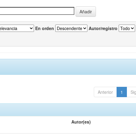
En orden
Autor/registro
Anterior
1
Si
Autor(es)