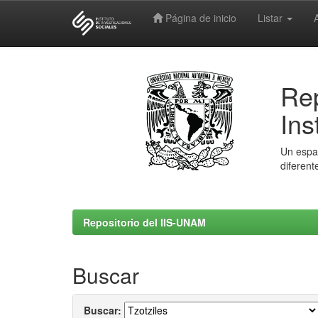
Página de inicio
Listar
Skip
navigation
Rep
Ins
Un espac
diferent
Repositorio del IIS-UNAM
Buscar
Buscar: