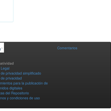
Comentarios
atividad
 Legal
 de privacidad simplificado
 de privacidad
mientos para la publicación de
nidos digitales
icas del Repositorio
nos y condiciones de uso