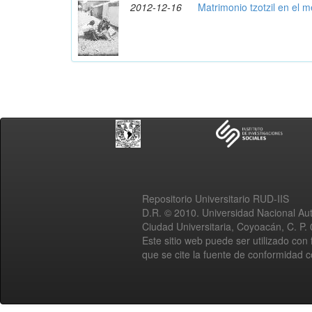
2012-12-16
Matrimonio tzotzil en el 
Repositorio Universitario RUD-IIS
D.R. © 2010. Universidad Nacional A
Ciudad Universitaria, Coyoacán, C. P.
Este sitio web puede ser utilizado con 
que se cite la fuente de conformidad 