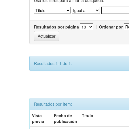
Usa los filtros para afinar la busqueda.
Resultados por página
|
Ordenar por
Resultados 1-1 de 1.
Resultados por ítem:
Vista
Fecha de
Título
previa
publicación