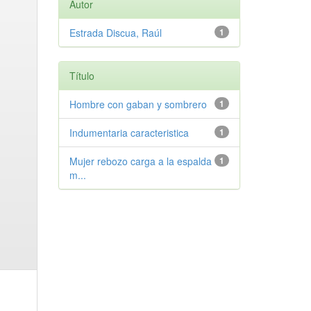
Autor
Estrada Discua, Raúl
1
Título
Hombre con gaban y sombrero
1
Indumentaria caracteristica
1
Mujer rebozo carga a la espalda
1
m...