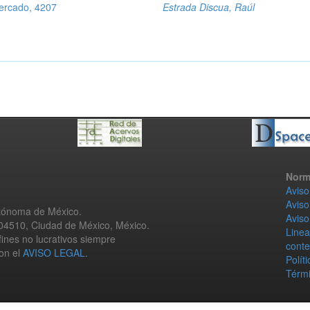
mercado, 4207
Estrada Discua, Raúl
Norm
Aviso
Aviso
utónoma de México.
Aviso
 04510, Ciudad de México, México.
Linea
fines no lucrativos siempre
conte
con el
AVISO LEGAL
.
Polít
Térmi