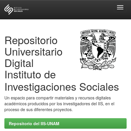
Skip
navigation
Repositorio
Universitario
Digital
Instituto de
Investigaciones Sociales
Un espacio para compartir materiales y recursos digitales
académicos producidos por los investigadores del IIS, en el
proceso de sus diferentes proyectos.
Repositorio del IIS-UNAM