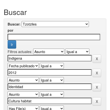
Buscar
Buscar:
por
Filtros actuales: