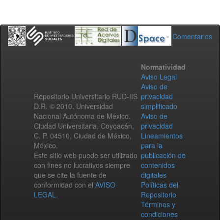
Comentarios
Normatividad
Aviso Legal
Aviso de
Repositorio Universitario RUD-IIS
privacidad
D.R. © 2010. Universidad
simplificado
Nacional Autónoma de México.
Aviso de
Ciudad Universitaria, Coyoacán,
privacidad
C. P. 04510, Ciudad de México,
Lineamientos
México.
para la
Este sitio web puede ser utilizado
publicación de
con fines no lucrativos siempre
contenidos
que se cite la fuente de
digitales
conformidad con el
AVISO
Políticas del
LEGAL
.
Repositorio
Términos y
condiciones