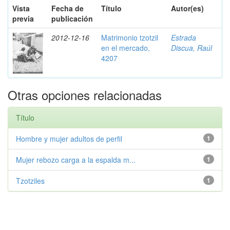
Vista
Fecha de
Título
Autor(es)
previa
publicación
2012-12-16
Matrimonio tzotzil
Estrada
en el mercado,
Discua, Raúl
4207
Otras opciones relacionadas
Título
Hombre y mujer adultos de perfil
1
Mujer rebozo carga a la espalda m...
1
Tzotziles
1