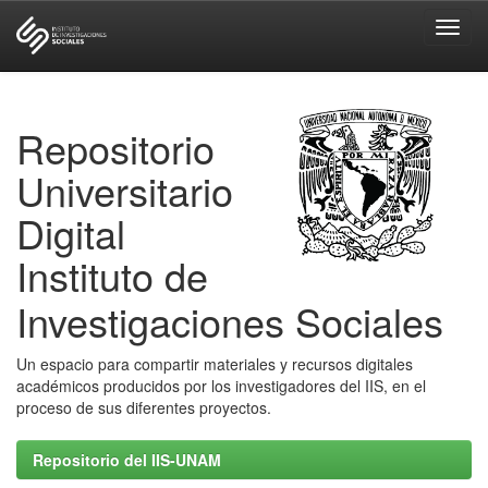
Skip
navigation
Repositorio
Universitario
Digital
Instituto de
Investigaciones Sociales
Un espacio para compartir materiales y recursos digitales
académicos producidos por los investigadores del IIS, en el
proceso de sus diferentes proyectos.
Repositorio del IIS-UNAM