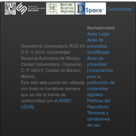
Comentarios
Normatividad
Aviso Legal
Aviso de
Repositorio Universitario RUD-IIS
privacidad
D.R. © 2010. Universidad
simplificado
Nacional Autónoma de México.
Aviso de
Ciudad Universitaria, Coyoacán,
privacidad
C. P. 04510, Ciudad de México,
Lineamientos
México.
para la
Este sitio web puede ser utilizado
publicación de
con fines no lucrativos siempre
contenidos
que se cite la fuente de
digitales
conformidad con el
AVISO
Políticas del
LEGAL
.
Repositorio
Términos y
condiciones
de uso