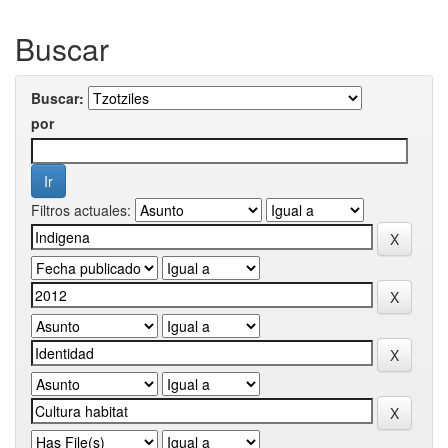
Buscar
Buscar:
por
Filtros actuales: