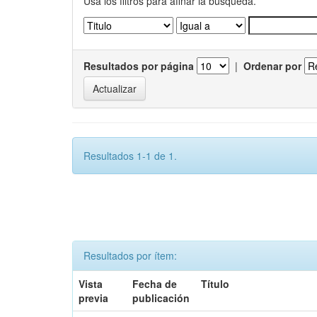
Usa los filtros para afinar la busqueda.
Resultados por página
|
Ordenar por
Resultados 1-1 de 1.
Resultados por ítem:
Vista
Fecha de
Título
previa
publicación