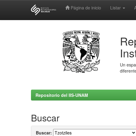
Página de inicio
Listar
Skip
navigation
Rep
Ins
Un espac
diferent
Repositorio del IIS-UNAM
Buscar
Buscar: