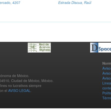
mercado, 4207
Estrada Discua, Raúl
Norm
Aviso
Aviso
utónoma de México.
Aviso
 04510, Ciudad de México, México.
Linea
fines no lucrativos siempre
conte
con el
AVISO LEGAL
.
Polít
Térmi