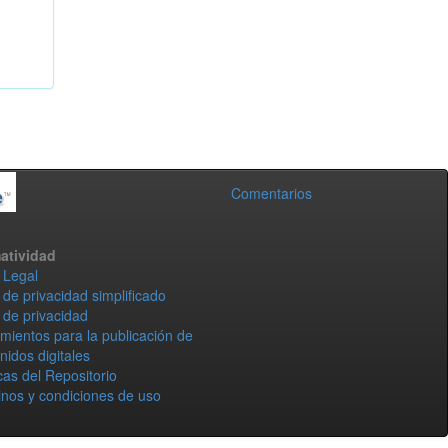
Comentarios
atividad
 Legal
 de privacidad simplificado
 de privacidad
mientos para la publicación de
nidos digitales
icas del Repositorio
nos y condiciones de uso