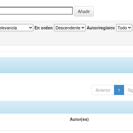
En orden
Autor/registro
Anterior
1
Si
Autor(es)