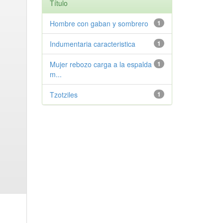
Título
Hombre con gaban y sombrero
1
Indumentaria caracteristica
1
Mujer rebozo carga a la espalda
1
m...
Tzotziles
1