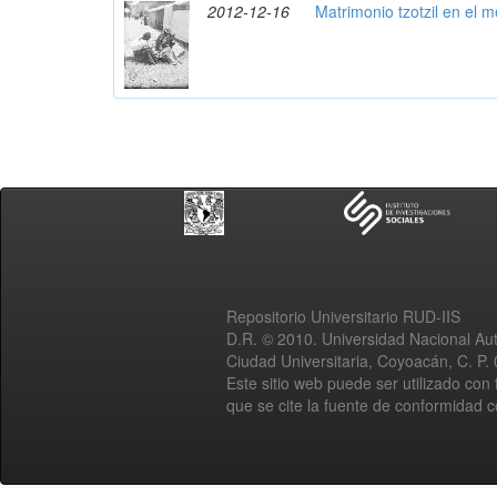
2012-12-16
Matrimonio tzotzil en el 
Repositorio Universitario RUD-IIS
D.R. © 2010. Universidad Nacional A
Ciudad Universitaria, Coyoacán, C. P.
Este sitio web puede ser utilizado con 
que se cite la fuente de conformidad 