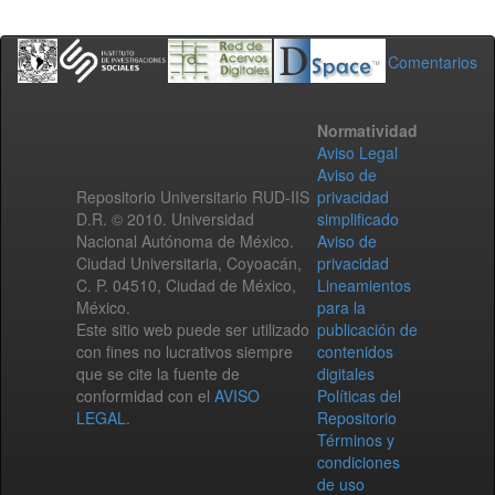
Comentarios
Normatividad
Aviso Legal
Aviso de
Repositorio Universitario RUD-IIS
privacidad
D.R. © 2010. Universidad
simplificado
Nacional Autónoma de México.
Aviso de
Ciudad Universitaria, Coyoacán,
privacidad
C. P. 04510, Ciudad de México,
Lineamientos
México.
para la
Este sitio web puede ser utilizado
publicación de
con fines no lucrativos siempre
contenidos
que se cite la fuente de
digitales
conformidad con el
AVISO
Políticas del
LEGAL
.
Repositorio
Términos y
condiciones
de uso