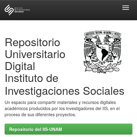
Skip
navigation
Repositorio
Universitario
Digital
Instituto de
Investigaciones Sociales
Un espacio para compartir materiales y recursos digitales
académicos producidos por los investigadores del IIS, en el
proceso de sus diferentes proyectos.
Repositorio del IIS-UNAM