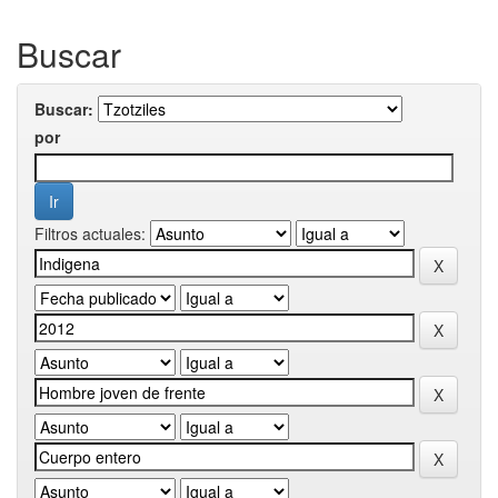
Buscar
Buscar:
por
Filtros actuales: