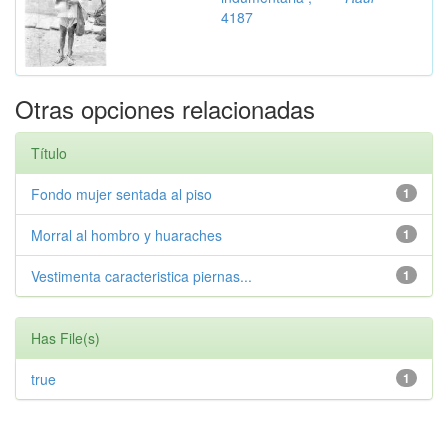
4187
Otras opciones relacionadas
Título
Fondo mujer sentada al piso
1
Morral al hombro y huaraches
1
Vestimenta caracteristica piernas...
1
Has File(s)
true
1