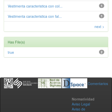
Vestimenta caracteristica con col...
1
Vestimenta caracteristica con fal...
1
next >
Has File(s)
true
2
Comentarios
Normatividad
Aviso Legal
Aviso de