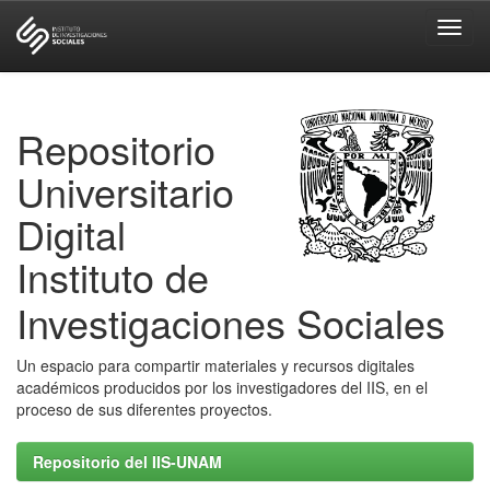
Skip
navigation
Repositorio
Universitario
Digital
Instituto de
Investigaciones Sociales
Un espacio para compartir materiales y recursos digitales
académicos producidos por los investigadores del IIS, en el
proceso de sus diferentes proyectos.
Repositorio del IIS-UNAM