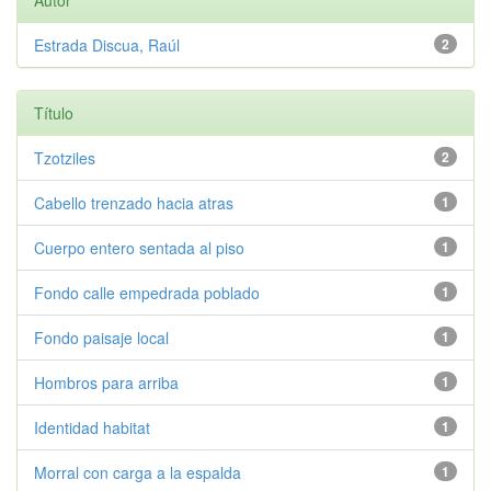
Autor
Estrada Discua, Raúl
2
Título
Tzotziles
2
Cabello trenzado hacia atras
1
Cuerpo entero sentada al piso
1
Fondo calle empedrada poblado
1
Fondo paisaje local
1
Hombros para arriba
1
Identidad habitat
1
Morral con carga a la espalda
1