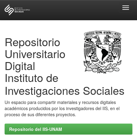
Skip
navigation
Repositorio
Universitario
Digital
Instituto de
Investigaciones Sociales
Un espacio para compartir materiales y recursos digitales
académicos producidos por los investigadores del IIS, en el
proceso de sus diferentes proyectos.
Repositorio del IIS-UNAM