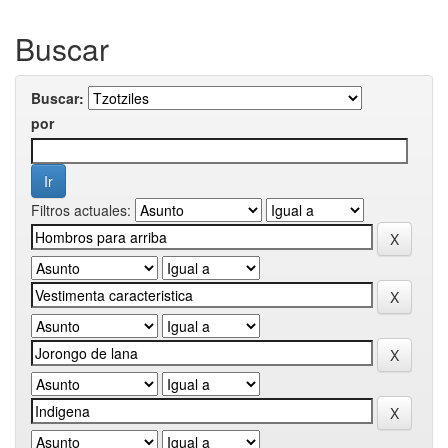
Buscar
Buscar:
por
Filtros actuales: