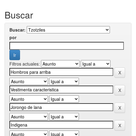
Buscar
Buscar:
por
Filtros actuales: