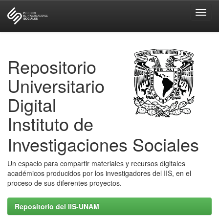
Skip
navigation
Repositorio
Universitario
Digital
Instituto de
Investigaciones Sociales
Un espacio para compartir materiales y recursos digitales
académicos producidos por los investigadores del IIS, en el
proceso de sus diferentes proyectos.
Repositorio del IIS-UNAM