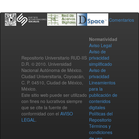
Comentarios
Normatividad
Aviso Legal
Aviso de
Repositorio Universitario RUD-IIS
privacidad
D.R. © 2010. Universidad
simplificado
Nacional Autónoma de México.
Aviso de
Ciudad Universitaria, Coyoacán,
privacidad
C. P. 04510, Ciudad de México,
Lineamientos
México.
para la
Este sitio web puede ser utilizado
publicación de
con fines no lucrativos siempre
contenidos
que se cite la fuente de
digitales
conformidad con el
AVISO
Políticas del
LEGAL
.
Repositorio
Términos y
condiciones
de uso