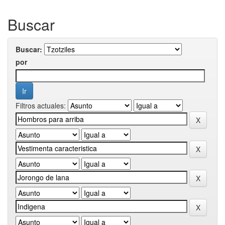
Buscar
Buscar:
por
Filtros actuales: