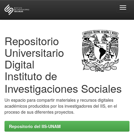
Skip
navigation
Repositorio
Universitario
Digital
Instituto de
Investigaciones Sociales
Un espacio para compartir materiales y recursos digitales
académicos producidos por los investigadores del IIS, en el
proceso de sus diferentes proyectos.
Repositorio del IIS-UNAM