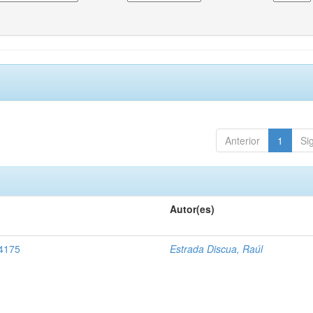
Anterior
1
Si
Autor(es)
 4175
Estrada Discua, Raúl