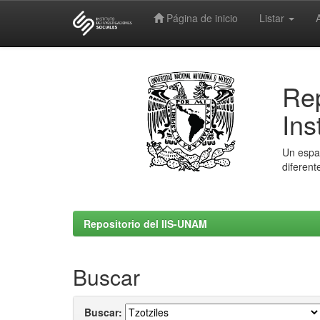
Página de inicio
Listar
Skip
navigation
Rep
Ins
Un espac
diferent
Repositorio del IIS-UNAM
Buscar
Buscar: