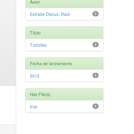
Autor
Estrada Discua, Raúl
1
Título
Tzotziles
1
Fecha de lanzamiento
2012
1
Has File(s)
true
1