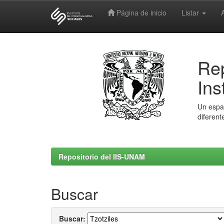
Página de inicio
Listar
Skip
navigation
Rep
Ins
Un espac
diferent
Repositorio del IIS-UNAM
Buscar
Buscar: