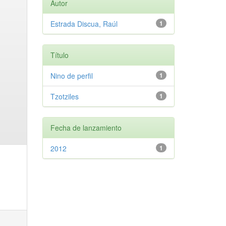
Autor
Estrada Discua, Raúl
1
Título
Nino de perfil
1
Tzotziles
1
Fecha de lanzamiento
2012
1