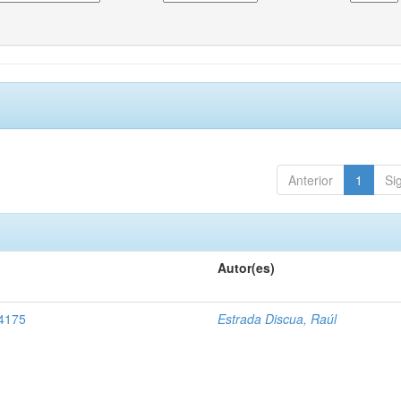
Anterior
1
Si
Autor(es)
 4175
Estrada Discua, Raúl