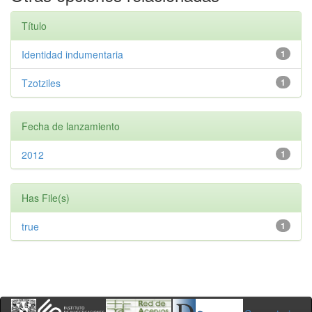
Título
Identidad indumentaria
1
Tzotziles
1
Fecha de lanzamiento
2012
1
Has File(s)
true
1