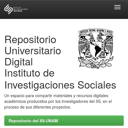
Skip
navigation
Repositorio
Universitario
Digital
Instituto de
Investigaciones Sociales
Un espacio para compartir materiales y recursos digitales
académicos producidos por los investigadores del IIS, en el
proceso de sus diferentes proyectos.
Repositorio del IIS-UNAM