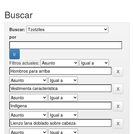
Buscar
Buscar:
por
Filtros actuales: