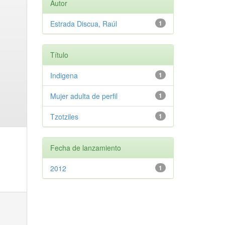
Autor
Estrada Discua, Raúl
1
Título
Indigena
1
Mujer adulta de perfil
1
Tzotziles
1
Fecha de lanzamiento
2012
1