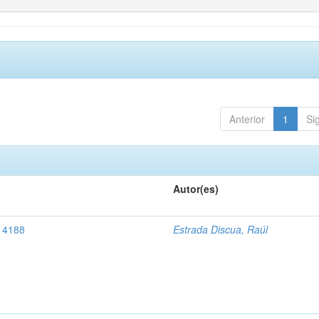
Anterior
1
Si
Autor(es)
, 4188
Estrada Discua, Raúl