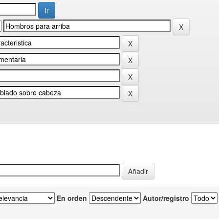
En orden
Autor/registro