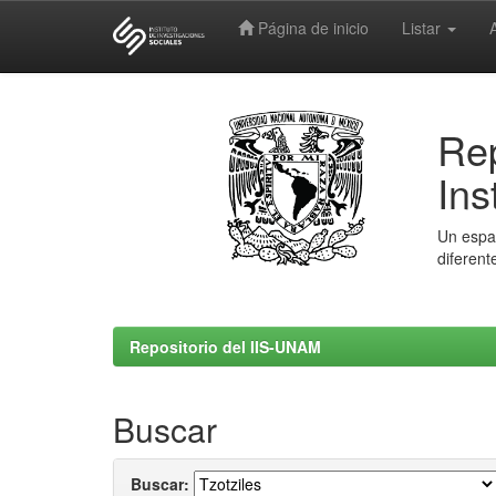
Página de inicio
Listar
Skip
navigation
Rep
Ins
Un espac
diferent
Repositorio del IIS-UNAM
Buscar
Buscar: