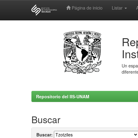
Página de inicio
Listar
Skip
navigation
Rep
Ins
Un espac
diferent
Repositorio del IIS-UNAM
Buscar
Buscar: