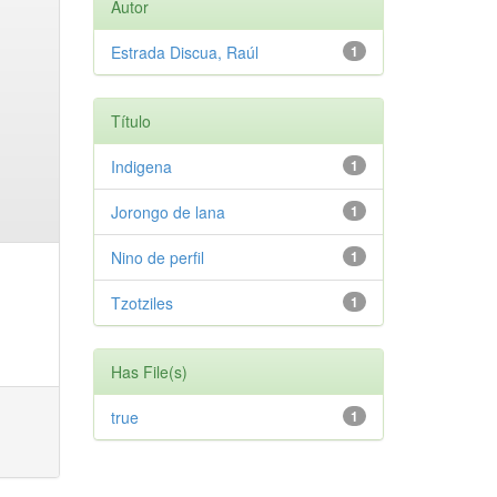
Autor
Estrada Discua, Raúl
1
Título
Indigena
1
Jorongo de lana
1
Nino de perfil
1
Tzotziles
1
Has File(s)
true
1