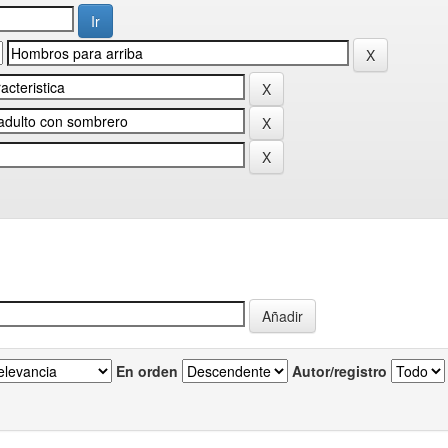
En orden
Autor/registro