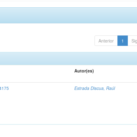
Anterior
1
Si
Autor(es)
 4175
Estrada Discua, Raúl