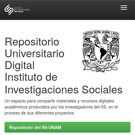
Skip
navigation
Repositorio
Universitario
Digital
Instituto de
Investigaciones Sociales
Un espacio para compartir materiales y recursos digitales
académicos producidos por los investigadores del IIS, en el
proceso de sus diferentes proyectos.
Repositorio del IIS-UNAM