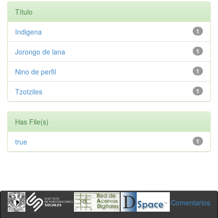
Título
Indigena
1
Jorongo de lana
1
Nino de perfil
1
Tzotziles
1
Has File(s)
true
1
Comentarios