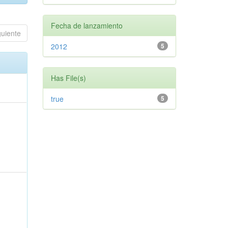
Fecha de lanzamiento
guiente
2012
5
Has File(s)
true
5