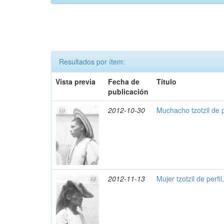
Resultados por ítem:
Vista previa
Fecha de
Título
publicación
2012-10-30
Muchacho tzotzil de 
2012-11-13
Mujer tzotzil de perfi