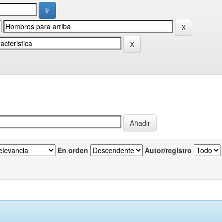
En orden
Autor/registro