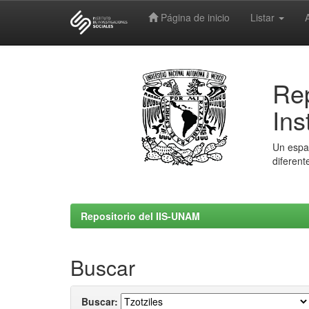
Página de inicio
Listar
Skip
navigation
Rep
Ins
Un espac
diferent
Repositorio del IIS-UNAM
Buscar
Buscar: