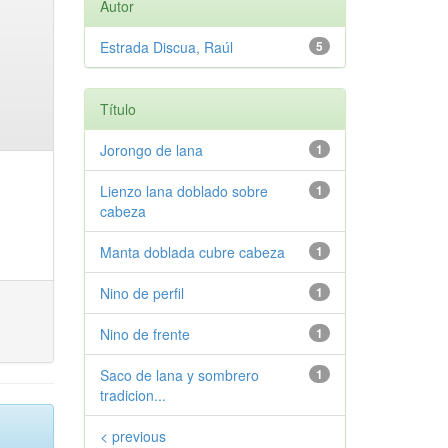
Autor
Estrada Discua, Raúl
5
Título
Jorongo de lana
1
Lienzo lana doblado sobre
1
cabeza
Manta doblada cubre cabeza
1
Nino de perfil
1
Nino de frente
1
Saco de lana y sombrero
1
tradicion...
< previous