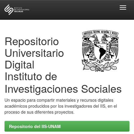
Skip
navigation
Repositorio
Universitario
Digital
Instituto de
Investigaciones Sociales
Un espacio para compartir materiales y recursos digitales
académicos producidos por los investigadores del IIS, en el
proceso de sus diferentes proyectos.
Repositorio del IIS-UNAM