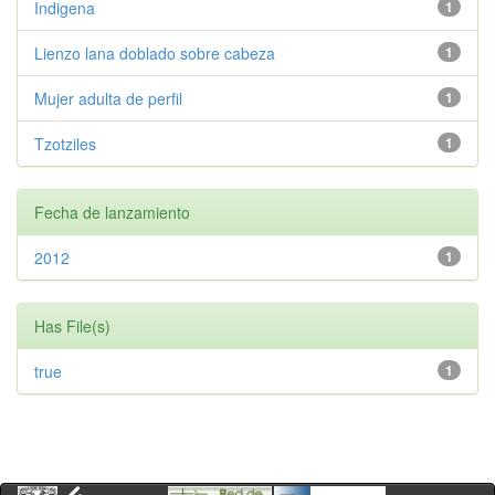
Indigena
1
Lienzo lana doblado sobre cabeza
1
Mujer adulta de perfil
1
Tzotziles
1
Fecha de lanzamiento
2012
1
Has File(s)
true
1