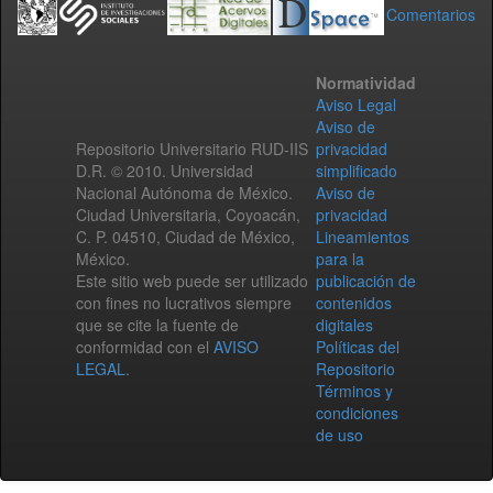
Comentarios
Normatividad
Aviso Legal
Aviso de
Repositorio Universitario RUD-IIS
privacidad
D.R. © 2010. Universidad
simplificado
Nacional Autónoma de México.
Aviso de
Ciudad Universitaria, Coyoacán,
privacidad
C. P. 04510, Ciudad de México,
Lineamientos
México.
para la
Este sitio web puede ser utilizado
publicación de
con fines no lucrativos siempre
contenidos
que se cite la fuente de
digitales
conformidad con el
AVISO
Políticas del
LEGAL
.
Repositorio
Términos y
condiciones
de uso