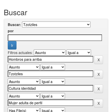
Buscar
Buscar:
por
Filtros actuales: