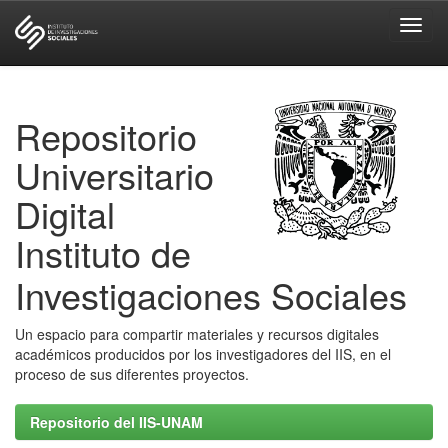
Skip
navigation
Repositorio
Universitario
Digital
Instituto de
Investigaciones Sociales
Un espacio para compartir materiales y recursos digitales
académicos producidos por los investigadores del IIS, en el
proceso de sus diferentes proyectos.
Repositorio del IIS-UNAM