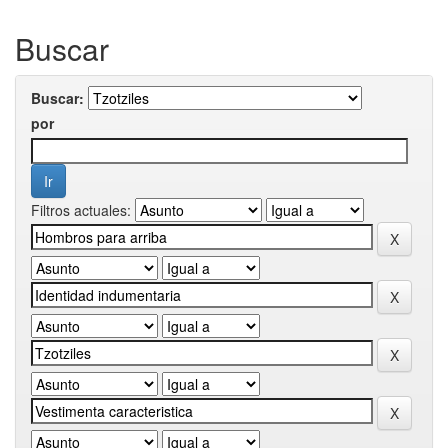
Buscar
Buscar:
por
Filtros actuales: