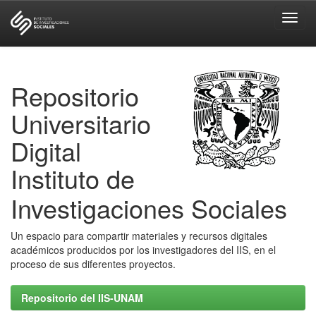
Skip
navigation
Repositorio
Universitario
Digital
Instituto de
Investigaciones Sociales
Un espacio para compartir materiales y recursos digitales
académicos producidos por los investigadores del IIS, en el
proceso de sus diferentes proyectos.
Repositorio del IIS-UNAM