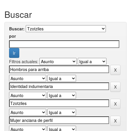
Buscar
Buscar:
por
Filtros actuales: