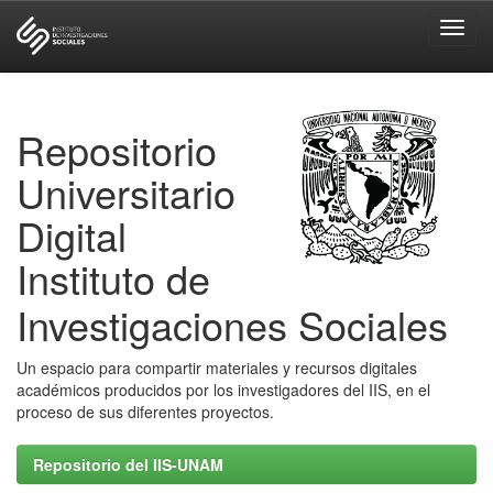
Skip
navigation
Repositorio
Universitario
Digital
Instituto de
Investigaciones Sociales
Un espacio para compartir materiales y recursos digitales
académicos producidos por los investigadores del IIS, en el
proceso de sus diferentes proyectos.
Repositorio del IIS-UNAM