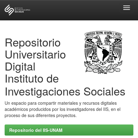
Skip
navigation
Repositorio
Universitario
Digital
Instituto de
Investigaciones Sociales
Un espacio para compartir materiales y recursos digitales
académicos producidos por los investigadores del IIS, en el
proceso de sus diferentes proyectos.
Repositorio del IIS-UNAM