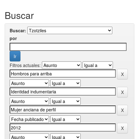
Buscar
Buscar:
por
Filtros actuales: