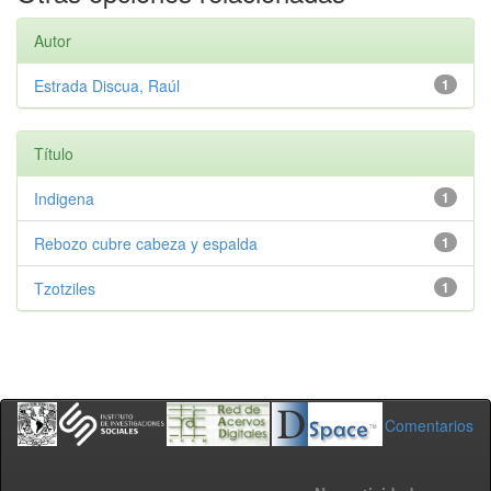
Autor
Estrada Discua, Raúl
1
Título
Indigena
1
Rebozo cubre cabeza y espalda
1
Tzotziles
1
Comentarios