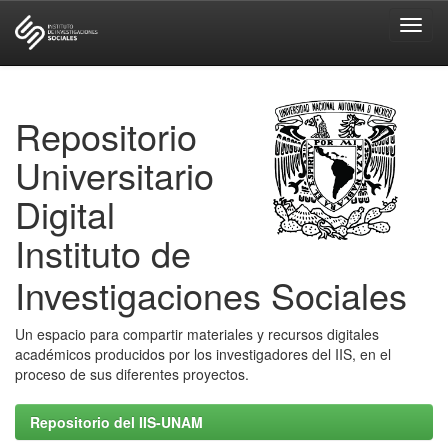
Skip
navigation
Repositorio
Universitario
Digital
Instituto de
Investigaciones Sociales
Un espacio para compartir materiales y recursos digitales
académicos producidos por los investigadores del IIS, en el
proceso de sus diferentes proyectos.
Repositorio del IIS-UNAM