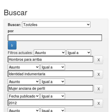
Buscar
Buscar:
por
Filtros actuales: