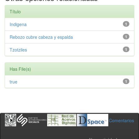
Título
Indigena
1
Rebozo cubre cabeza y espalda
1
Tzotziles
1
Has File(s)
true
1
Comentarios