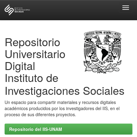
Skip
navigation
Repositorio
Universitario
Digital
Instituto de
Investigaciones Sociales
Un espacio para compartir materiales y recursos digitales
académicos producidos por los investigadores del IIS, en el
proceso de sus diferentes proyectos.
Repositorio del IIS-UNAM