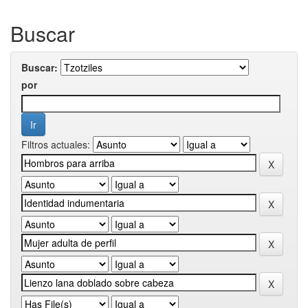
Buscar
Buscar:
por
Filtros actuales: