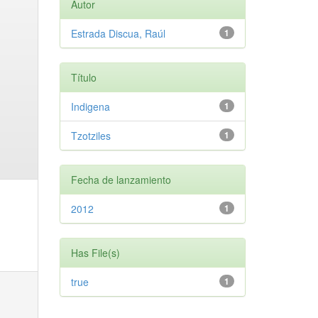
Autor
Estrada Discua, Raúl
1
Título
Indigena
1
Tzotziles
1
Fecha de lanzamiento
2012
1
Has File(s)
true
1