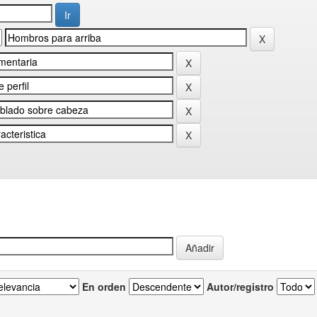
En orden
Autor/registro