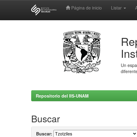
Página de inicio
Listar
Skip
navigation
Rep
Ins
Un espac
diferent
Repositorio del IIS-UNAM
Buscar
Buscar: