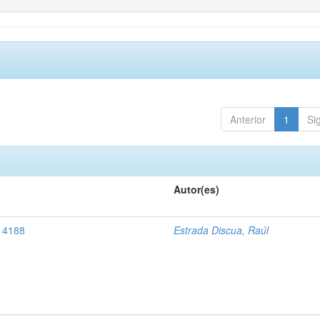
Anterior
1
Si
Autor(es)
, 4188
Estrada Discua, Raúl