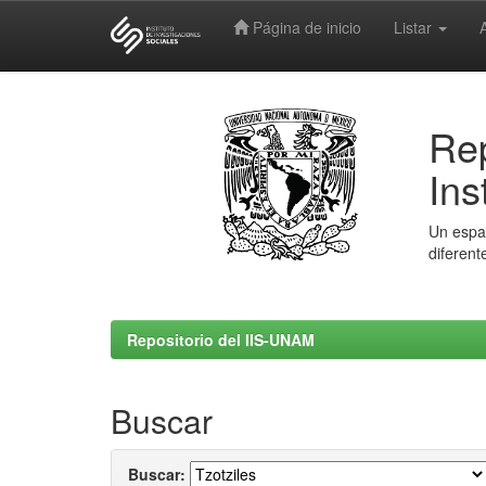
Página de inicio
Listar
Skip
navigation
Rep
Ins
Un espac
diferent
Repositorio del IIS-UNAM
Buscar
Buscar: