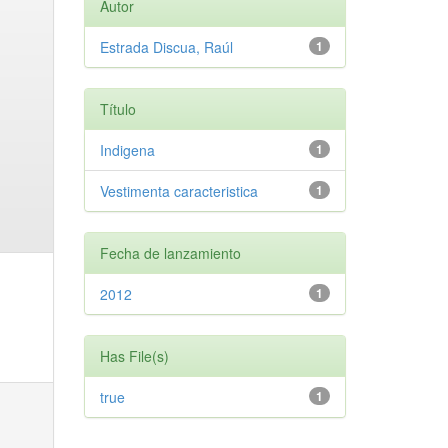
Autor
Estrada Discua, Raúl
1
Título
Indigena
1
Vestimenta caracteristica
1
Fecha de lanzamiento
2012
1
Has File(s)
true
1