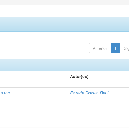
Anterior
1
Si
Autor(es)
, 4188
Estrada Discua, Raúl