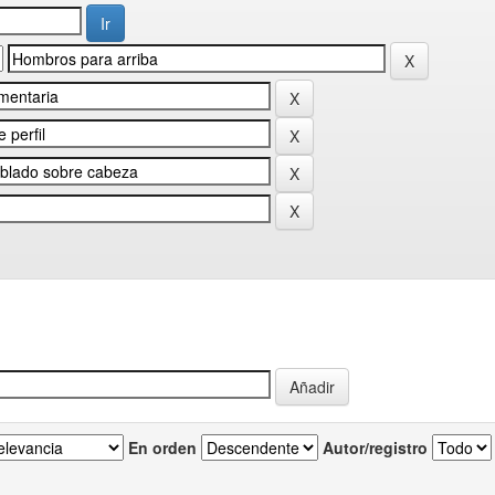
En orden
Autor/registro