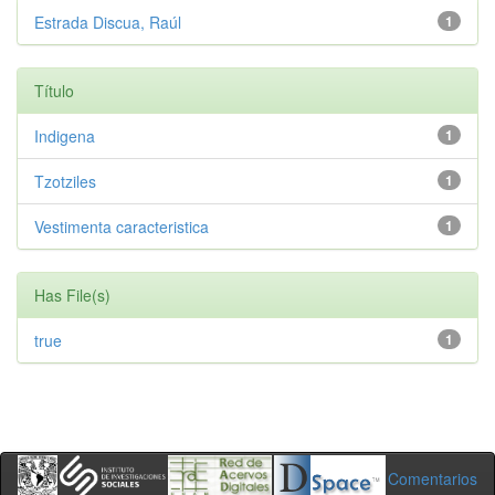
Estrada Discua, Raúl
1
Título
Indigena
1
Tzotziles
1
Vestimenta caracteristica
1
Has File(s)
true
1
Comentarios