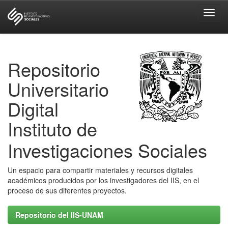
Skip
navigation
Repositorio
Universitario
Digital
Instituto de
Investigaciones Sociales
Un espacio para compartir materiales y recursos digitales
académicos producidos por los investigadores del IIS, en el
proceso de sus diferentes proyectos.
Repositorio del IIS-UNAM