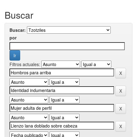
Buscar
Buscar:
por
Filtros actuales: