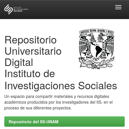
Skip
navigation
Repositorio
Universitario
Digital
Instituto de
Investigaciones Sociales
Un espacio para compartir materiales y recursos digitales
académicos producidos por los investigadores del IIS, en el
proceso de sus diferentes proyectos.
Repositorio del IIS-UNAM