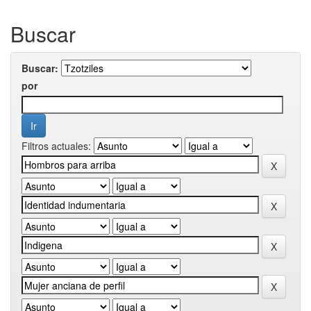
Buscar
Buscar:
por
Filtros actuales: