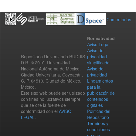
Comentarios
Normatividad
Aviso Legal
Aviso de
Repositorio Universitario RUD-IIS
privacidad
D.R. © 2010. Universidad
simplificado
Nacional Autónoma de México.
Aviso de
Ciudad Universitaria, Coyoacán,
privacidad
C. P. 04510, Ciudad de México,
Lineamientos
México.
para la
Este sitio web puede ser utilizado
publicación de
con fines no lucrativos siempre
contenidos
que se cite la fuente de
digitales
conformidad con el
AVISO
Políticas del
LEGAL
.
Repositorio
Términos y
condiciones
de uso