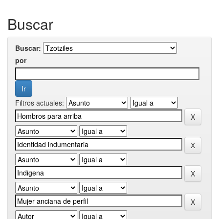
Buscar
Buscar:
por
Filtros actuales: