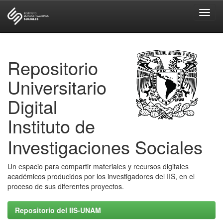
Skip
navigation
Repositorio
Universitario
Digital
Instituto de
Investigaciones Sociales
Un espacio para compartir materiales y recursos digitales
académicos producidos por los investigadores del IIS, en el
proceso de sus diferentes proyectos.
Repositorio del IIS-UNAM