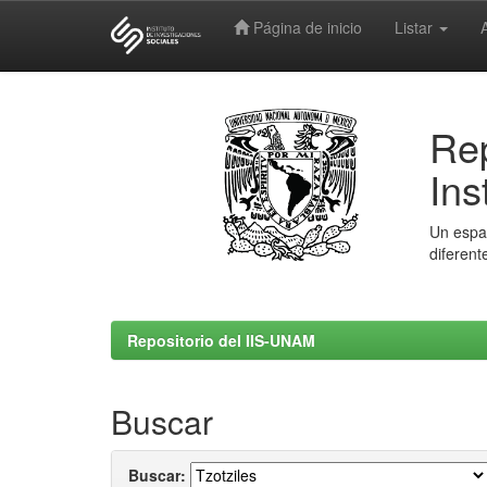
Página de inicio
Listar
Skip
navigation
Rep
Ins
Un espac
diferent
Repositorio del IIS-UNAM
Buscar
Buscar: