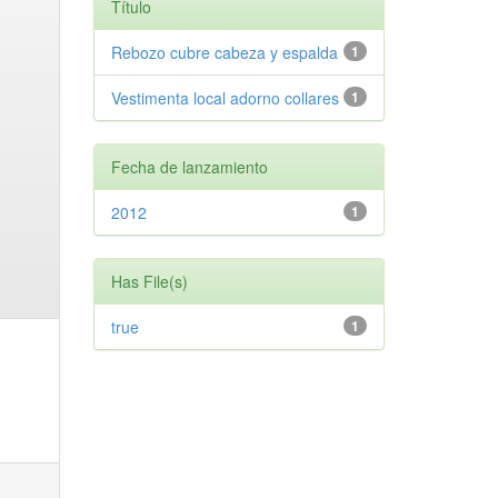
Título
Rebozo cubre cabeza y espalda
1
Vestimenta local adorno collares
1
Fecha de lanzamiento
2012
1
Has File(s)
true
1