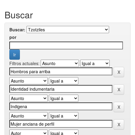
Buscar
Buscar:
por
Filtros actuales: