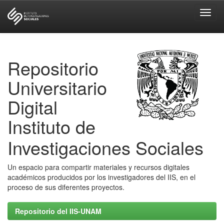
Skip
navigation
Repositorio
Universitario
Digital
Instituto de
Investigaciones Sociales
Un espacio para compartir materiales y recursos digitales
académicos producidos por los investigadores del IIS, en el
proceso de sus diferentes proyectos.
Repositorio del IIS-UNAM