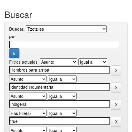
Buscar
Buscar:
por
Filtros actuales: