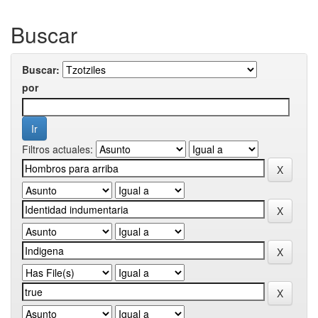
Buscar
Buscar:
por
Filtros actuales: