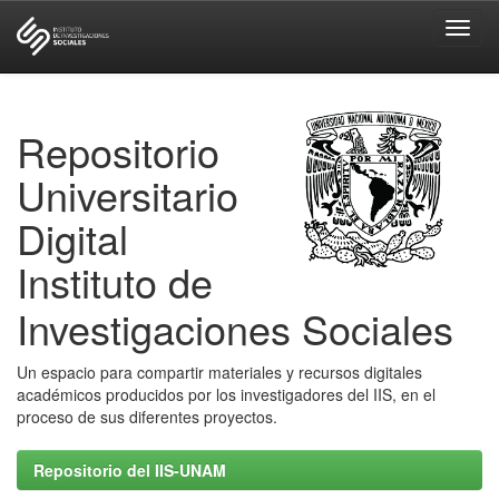
Skip
navigation
Repositorio
Universitario
Digital
Instituto de
Investigaciones Sociales
Un espacio para compartir materiales y recursos digitales
académicos producidos por los investigadores del IIS, en el
proceso de sus diferentes proyectos.
Repositorio del IIS-UNAM