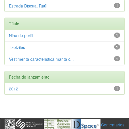
Estrada Discua, Raúl
1
Título
Nina de perfil
1
Tzotziles
1
Vestimenta caracteristica manta c...
1
Fecha de lanzamiento
2012
1
Comentarios