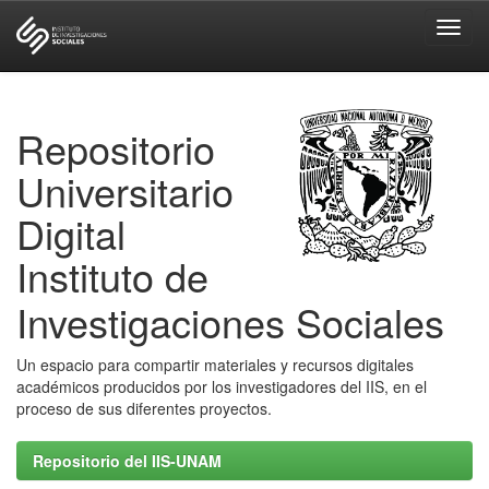
Skip
navigation
Repositorio
Universitario
Digital
Instituto de
Investigaciones Sociales
Un espacio para compartir materiales y recursos digitales
académicos producidos por los investigadores del IIS, en el
proceso de sus diferentes proyectos.
Repositorio del IIS-UNAM