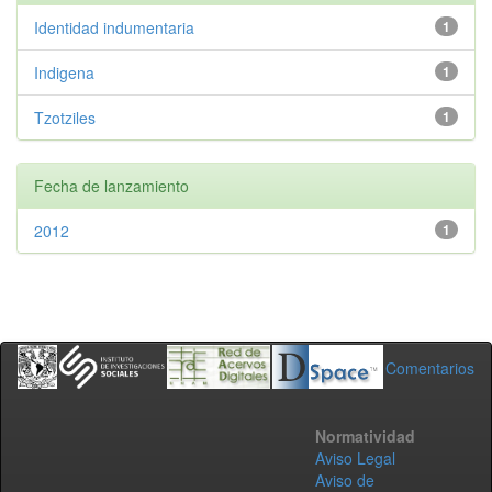
Identidad indumentaria
1
Indigena
1
Tzotziles
1
Fecha de lanzamiento
2012
1
Comentarios
Normatividad
Aviso Legal
Aviso de