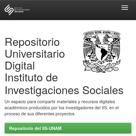
Skip
navigation
Repositorio
Universitario
Digital
Instituto de
Investigaciones Sociales
Un espacio para compartir materiales y recursos digitales
académicos producidos por los investigadores del IIS, en el
proceso de sus diferentes proyectos.
Repositorio del IIS-UNAM