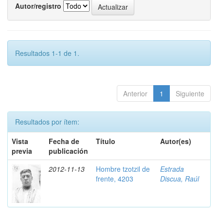
Autor/registro
Resultados 1-1 de 1.
Anterior
1
Siguiente
Resultados por ítem:
Vista
Fecha de
Título
Autor(es)
previa
publicación
2012-11-13
Hombre tzotzil de
Estrada
frente, 4203
Discua, Raúl