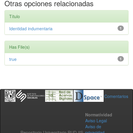
Otras opciones relacionadas
Título
Identidad indumentaria
1
Has File(s)
true
1
Comentarios
Normatividad
Aviso Legal
Aviso de
Repositorio Universitario RUD-IIS
privacidad