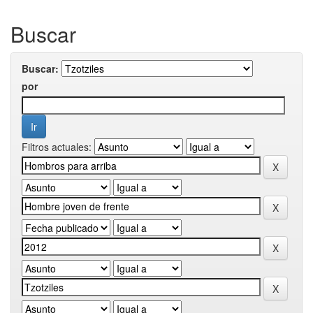
Buscar
Buscar:
por
Filtros actuales: