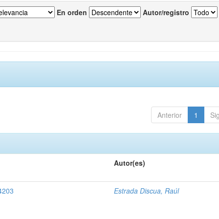
En orden
Autor/registro
Anterior
1
Si
Autor(es)
 4203
Estrada Discua, Raúl