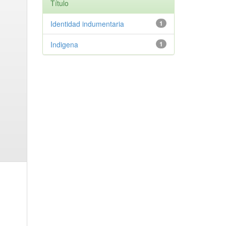
Título
Identidad indumentaria
1
Indigena
1