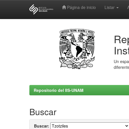
Página de inicio
Listar
Skip
navigation
Rep
Ins
Un espac
diferent
Repositorio del IIS-UNAM
Buscar
Buscar: