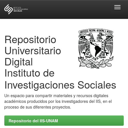
Skip
navigation
Repositorio
Universitario
Digital
Instituto de
Investigaciones Sociales
Un espacio para compartir materiales y recursos digitales
académicos producidos por los investigadores del IIS, en el
proceso de sus diferentes proyectos.
Repositorio del IIS-UNAM