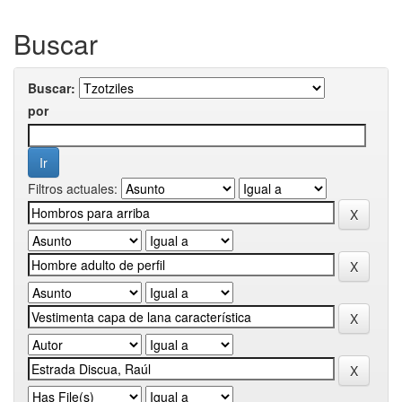
Buscar
Buscar:
por
Filtros actuales: